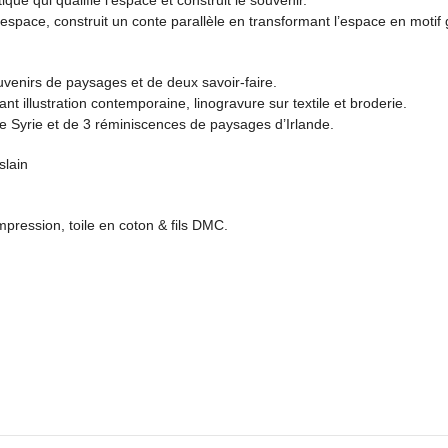
ue qui qualifie l’espace et construit le souvenir.
espace, construit un conte parallèle en transformant l’espace en motif 
venirs de paysages et de deux savoir-faire.
ant illustration contemporaine, linogravure sur textile et broderie.
 Syrie et de 3 réminiscences de paysages d’Irlande.
slain
pression, toile en coton & fils DMC.