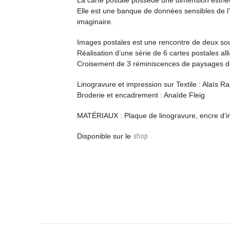
La carte postale possède une dimension esthétiq
Elle est une banque de données sensibles de l’
imaginaire.
Images postales est une rencontre de deux sou
Réalisation d’une série de 6 cartes postales alli
Croisement de 3 réminiscences de paysages de
Linogravure et impression sur Textile : Alaïs Ra
Broderie et encadrement : Anaïde Fleig
MATÉRIAUX : Plaque de linogravure, encre d’im
Disponible sur le
shop