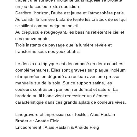
tracent une surface miroitante dans laquelle se projette
un jeu de couleur extra quotidien.
Derrière l’horizon, l’aube est jaune et l’atmosphère perle.
Au zénith, la lumière blafarde teinte les cristaux de sel qui
scintillent comme neige au soleil.
Au crépuscule rougeoyant, les bassins reflètent le ciel et
ses mouvements.
Trois instants de paysage que la lumière révèle et
transforme sous nos yeux ébahis.
Le dessin du triptyque est décomposé en deux couches
complémentaires. Elles sont gravées sur plaque linoléum
et imprimées en dégradé au rouleau avec une presse
manuelle sur de la soie. Sur ce support satiné, les
couleurs contrastent par leur rendu mat et saturé. La
broderie au fil blanc vient redessiner un élément
caractéristique dans ces grands aplats de couleurs vives.
Linogravure et impression sur Textile : Alaïs Raslain
Broderie : Anaïde Fleig
Encadrement : Alaïs Raslain & Anaïde Fleig