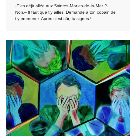
-T’es déjà allée aux Saintes-Maries-de-la-Mer ?–
Non.– Il faut que t’y ailles. Demande à ton copain de
t’y emmener. Après c’est sûr, tu signes !…