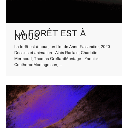
LA FORÊT EST À
NOUS
La forêt est à nous, un film de Anne Faisandier, 2020
Dessins et animation : Alaïs Raslain, Charlotte
Mermoud, Thomas GreffardMontage : Yannick
CoutheronMontage son,…